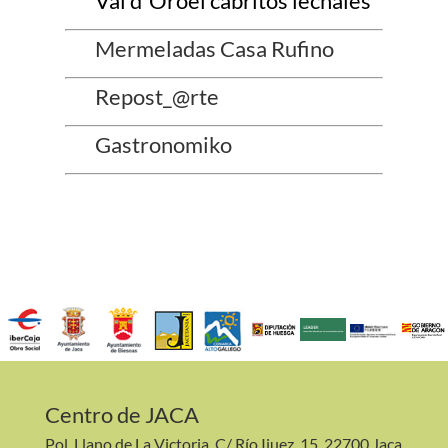
Val d´Oroel cabritos lechales
Mermeladas Casa Rufino
Repost_@rte
Gastronomiko
Centro de JACA
Pol. Llano de La Victoria. C/ Río Ijuez, 15. 22700 Jaca