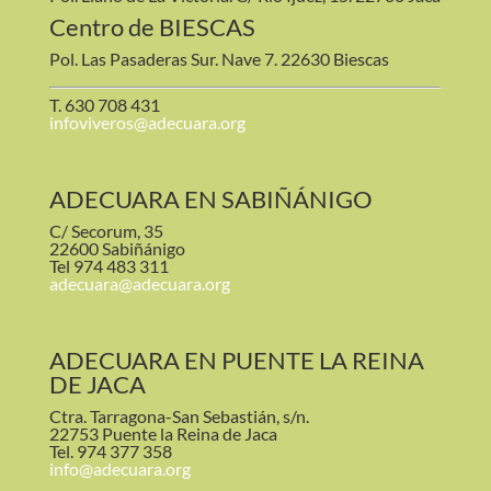
Centro de BIESCAS
Pol. Las Pasaderas Sur. Nave 7. 22630 Biescas
T. 630 708 431
infoviveros@adecuara.org
ADECUARA EN SABIÑÁNIGO
C/ Secorum, 35
22600 Sabiñánigo
Tel 974 483 311
adecuara@adecuara.org
ADECUARA EN PUENTE LA REINA
DE JACA
Ctra. Tarragona-San Sebastián, s/n.
22753 Puente la Reina de Jaca
Tel. 974 377 358
info@adecuara.org