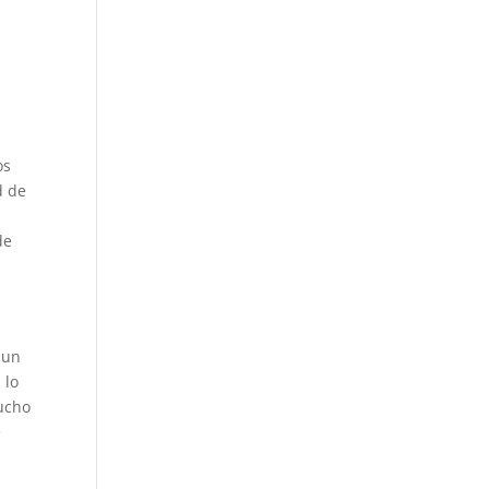
os
d de
de
 un
 lo
mucho
e