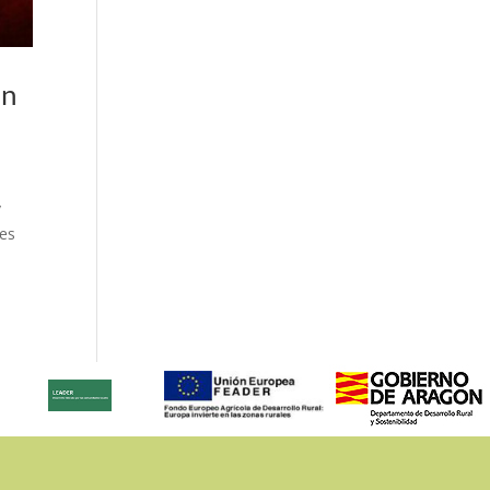
en
y
tes