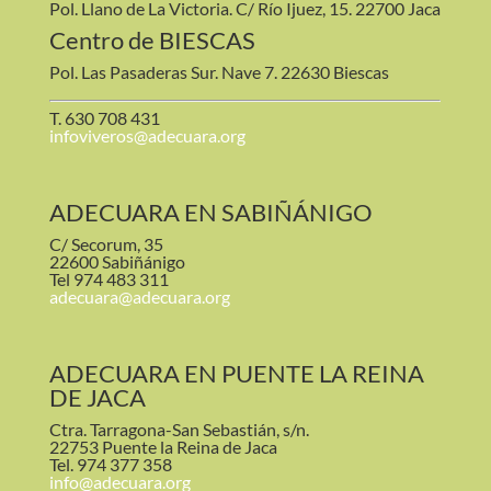
Pol. Llano de La Victoria. C/ Río Ijuez, 15. 22700 Jaca
Centro de BIESCAS
Pol. Las Pasaderas Sur. Nave 7. 22630 Biescas
T. 630 708 431
infoviveros@adecuara.org
ADECUARA EN SABIÑÁNIGO
C/ Secorum, 35
22600 Sabiñánigo
Tel 974 483 311
adecuara@adecuara.org
ADECUARA EN PUENTE LA REINA
DE JACA
Ctra. Tarragona-San Sebastián, s/n.
22753 Puente la Reina de Jaca
Tel. 974 377 358
info@adecuara.org