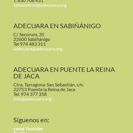
T. 630 708 431
infoviveros@adecuara.org
ADECUARA EN SABIÑÁNIGO
C/ Secorum, 35
22600 Sabiñánigo
Tel 974 483 311
adecuara@adecuara.org
ADECUARA EN PUENTE LA REINA
DE JACA
Ctra. Tarragona-San Sebastián, s/n.
22753 Puente la Reina de Jaca
Tel. 974 377 358
info@adecuara.org
Síguenos en:
canal
Youtube