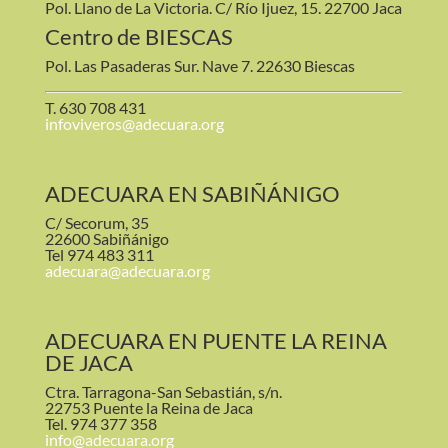
Pol. Llano de La Victoria. C/ Río Ijuez, 15. 22700 Jaca
Centro de BIESCAS
Pol. Las Pasaderas Sur. Nave 7. 22630 Biescas
T. 630 708 431
infoviveros@adecuara.org
ADECUARA EN SABIÑÁNIGO
C/ Secorum, 35
22600 Sabiñánigo
Tel 974 483 311
adecuara@adecuara.org
ADECUARA EN PUENTE LA REINA
DE JACA
Ctra. Tarragona-San Sebastián, s/n.
22753 Puente la Reina de Jaca
Tel. 974 377 358
info@adecuara.org