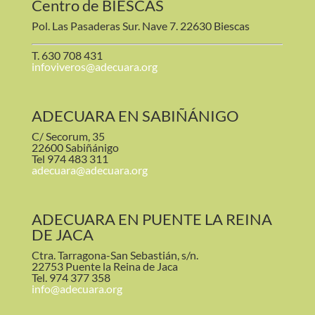
Centro de BIESCAS
Pol. Las Pasaderas Sur. Nave 7. 22630 Biescas
T. 630 708 431
infoviveros@adecuara.org
ADECUARA EN SABIÑÁNIGO
C/ Secorum, 35
22600 Sabiñánigo
Tel 974 483 311
adecuara@adecuara.org
ADECUARA EN PUENTE LA REINA
DE JACA
Ctra. Tarragona-San Sebastián, s/n.
22753 Puente la Reina de Jaca
Tel. 974 377 358
info@adecuara.org