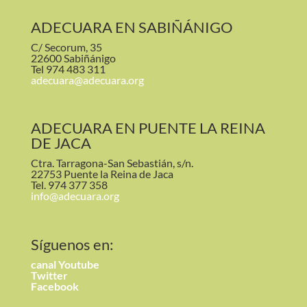
ADECUARA EN SABIÑÁNIGO
C/ Secorum, 35
22600 Sabiñánigo
Tel 974 483 311
adecuara@adecuara.org
ADECUARA EN PUENTE LA REINA
DE JACA
Ctra. Tarragona-San Sebastián, s/n.
22753 Puente la Reina de Jaca
Tel. 974 377 358
info@adecuara.org
Síguenos en:
canal
Youtube
Twitter
Facebook