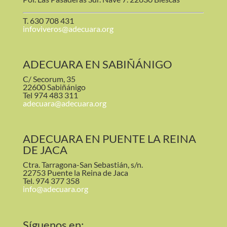
T. 630 708 431
infoviveros@adecuara.org
ADECUARA EN SABIÑÁNIGO
C/ Secorum, 35
22600 Sabiñánigo
Tel 974 483 311
adecuara@adecuara.org
ADECUARA EN PUENTE LA REINA
DE JACA
Ctra. Tarragona-San Sebastián, s/n.
22753 Puente la Reina de Jaca
Tel. 974 377 358
info@adecuara.org
Síguenos en: