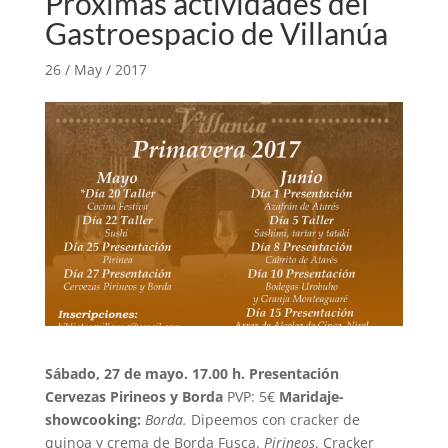
Próximas actividades del
Gastroespacio de Villanúa
26 / May / 2017
Sábado, 27 de mayo.
17.00 h. Presentación
Cervezas Pirineos y Borda
PVP: 5€
Maridaje-
showcooking:
Borda.
Dipeemos con cracker de
quinoa y crema de Borda Fusca.
Pirineos
. Cracker