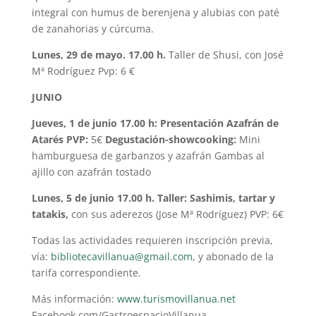
integral con humus de berenjena y alubias con paté
de zanahorias y cúrcuma.
Lunes, 29 de mayo. 17.00 h.
Taller de Shusi, con José
Mª Rodríguez Pvp: 6 €
JUNIO
Jueves, 1 de junio
17.00 h: Presentación Azafrán de
Atarés PVP:
5€
Degustación-showcooking:
Mini
hamburguesa de garbanzos y azafrán Gambas al
ajillo con azafrán tostado
Lunes, 5 de junio 17.00 h. Taller: Sashimis, tartar y
tatakis,
con sus aderezos (Jose Mª Rodríguez) PVP: 6€
Todas las actividades requieren inscripción previa,
vía:
bibliotecavillanua@gmail.com
, y abonado de la
tarifa correspondiente.
Más información:
www.turismovillanua.net
Facebook.com/GastroespacioVillanua