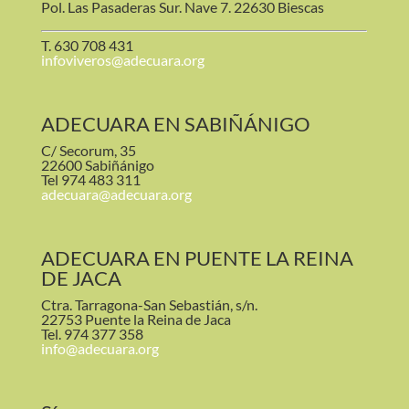
Pol. Las Pasaderas Sur. Nave 7. 22630 Biescas
T. 630 708 431
infoviveros@adecuara.org
ADECUARA EN SABIÑÁNIGO
C/ Secorum, 35
22600 Sabiñánigo
Tel 974 483 311
adecuara@adecuara.org
ADECUARA EN PUENTE LA REINA
DE JACA
Ctra. Tarragona-San Sebastián, s/n.
22753 Puente la Reina de Jaca
Tel. 974 377 358
info@adecuara.org