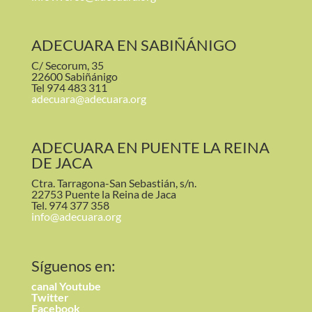
ADECUARA EN SABIÑÁNIGO
C/ Secorum, 35
22600 Sabiñánigo
Tel 974 483 311
adecuara@adecuara.org
ADECUARA EN PUENTE LA REINA
DE JACA
Ctra. Tarragona-San Sebastián, s/n.
22753 Puente la Reina de Jaca
Tel. 974 377 358
info@adecuara.org
Síguenos en:
canal
Youtube
Twitter
Facebook