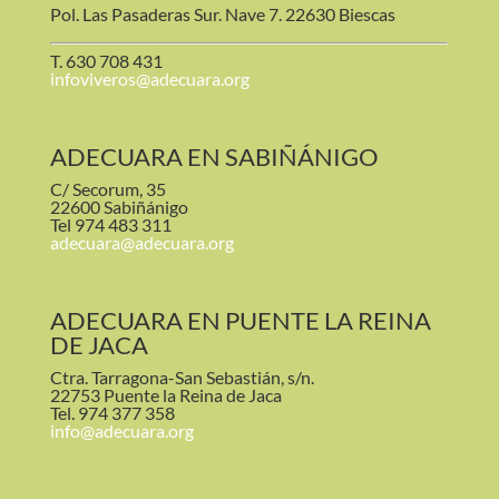
Pol. Las Pasaderas Sur. Nave 7. 22630 Biescas
T. 630 708 431
infoviveros@adecuara.org
ADECUARA EN SABIÑÁNIGO
C/ Secorum, 35
22600 Sabiñánigo
Tel 974 483 311
adecuara@adecuara.org
ADECUARA EN PUENTE LA REINA
DE JACA
Ctra. Tarragona-San Sebastián, s/n.
22753 Puente la Reina de Jaca
Tel. 974 377 358
info@adecuara.org