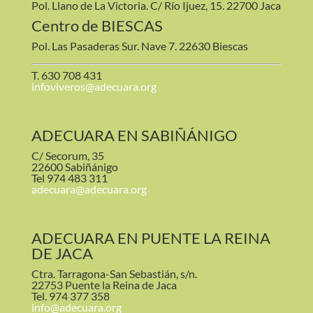
Pol. Llano de La Victoria. C/ Río Ijuez, 15. 22700 Jaca
Centro de BIESCAS
Pol. Las Pasaderas Sur. Nave 7. 22630 Biescas
T. 630 708 431
infoviveros@adecuara.org
ADECUARA EN SABIÑÁNIGO
C/ Secorum, 35
22600 Sabiñánigo
Tel 974 483 311
adecuara@adecuara.org
ADECUARA EN PUENTE LA REINA
DE JACA
Ctra. Tarragona-San Sebastián, s/n.
22753 Puente la Reina de Jaca
Tel. 974 377 358
info@adecuara.org