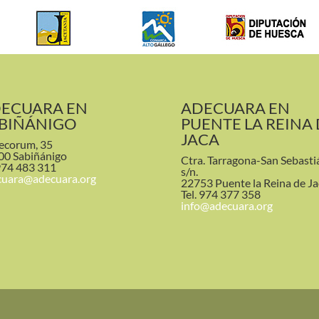
ECUARA EN
ADECUARA EN
BIÑÁNIGO
PUENTE LA REINA
JACA
ecorum, 35
00 Sabiñánigo
Ctra. Tarragona-San Sebasti
974 483 311
s/n.
cuara@adecuara.org
22753 Puente la Reina de Ja
Tel. 974 377 358
info@adecuara.org