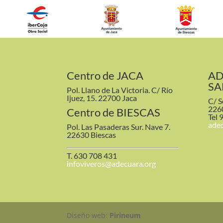
Centro de JACA
AD
SA
Pol. Llano de La Victoria. C/ Río
Ijuez, 15. 22700 Jaca
C/ S
226
Centro de BIESCAS
Tel 
ade
Pol. Las Pasaderas Sur. Nave 7.
22630 Biescas
T. 630 708 431
infoviveros@adecuara.org
Diseño web:
Pirineum