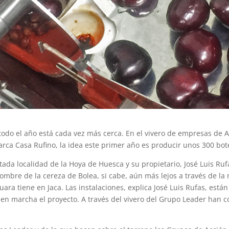
 todo el año está cada vez más cerca. En el vivero de empresas d
rca Casa Rufino, la idea este primer año es producir unos 300 bote
itada localidad de la Hoya de Huesca y su propietario, José Luis 
ombre de la cereza de Bolea, si cabe, aún más lejos a través de l
ara tiene en Jaca. Las instalaciones, explica José Luis Rufas, está
en marcha el proyecto. A través del vivero del Grupo Leader han co