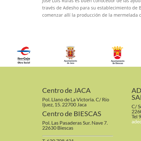
José Luis Rufas es buen conocedor de las ayuda
través de Adesho para su establecimiento de B
comenzar allí la producción de la mermelada 
Centro de JACA
AD
SA
Pol. Llano de La Victoria. C/ Río
Ijuez, 15. 22700 Jaca
C/ S
226
Centro de BIESCAS
Tel 
ade
Pol. Las Pasaderas Sur. Nave 7.
22630 Biescas
T. 630 708 431