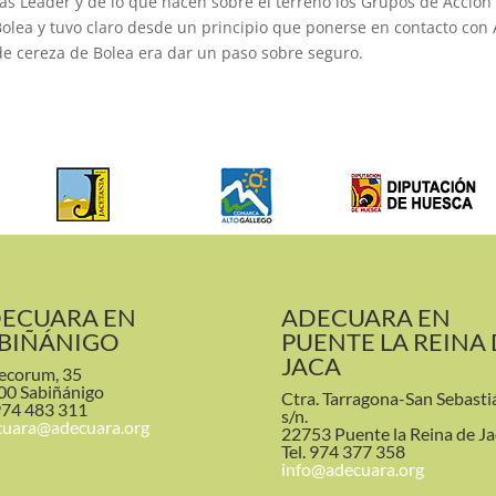
s Leader y de lo que hacen sobre el terreno los Grupos de Acción L
olea y tuvo claro desde un principio que ponerse en contacto con 
de cereza de Bolea era dar un paso sobre seguro.
ECUARA EN
ADECUARA EN
BIÑÁNIGO
PUENTE LA REINA
JACA
ecorum, 35
00 Sabiñánigo
Ctra. Tarragona-San Sebasti
974 483 311
s/n.
cuara@adecuara.org
22753 Puente la Reina de Ja
Tel. 974 377 358
info@adecuara.org