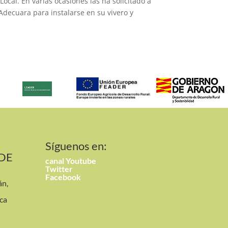
ocal. En varias ocasiones las ha solicitado a
Adecuara para instalarse en su vivero y
Síguenos en:
 DE
canal
Youtube
Twitter
Facebook
án,
ca