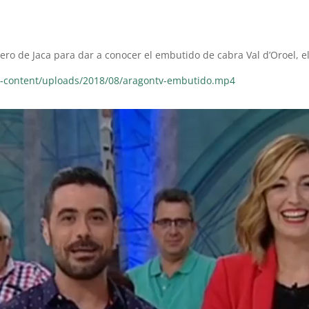
vivero de Jaca para dar a conocer el embutido de cabra Val d’Oroel, 
p-content/uploads/2018/08/aragontv-embutido.mp4