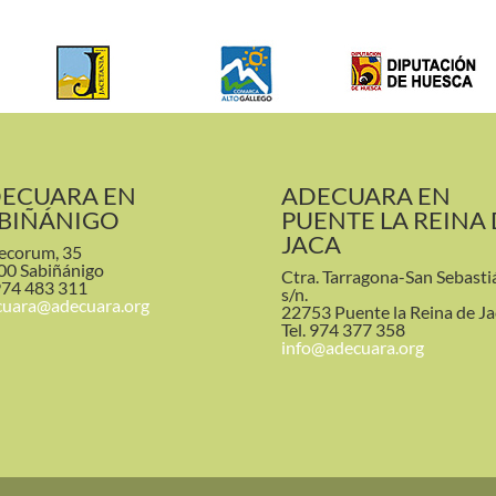
ECUARA EN
ADECUARA EN
BIÑÁNIGO
PUENTE LA REINA
JACA
ecorum, 35
00 Sabiñánigo
Ctra. Tarragona-San Sebasti
974 483 311
s/n.
cuara@adecuara.org
22753 Puente la Reina de Ja
Tel. 974 377 358
info@adecuara.org