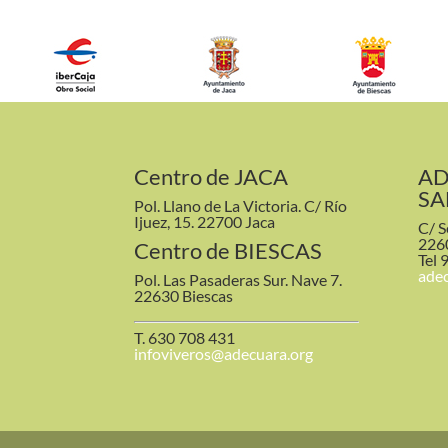
Centro de JACA
AD
SA
Pol. Llano de La Victoria. C/ Río
Ijuez, 15. 22700 Jaca
C/ S
226
Centro de BIESCAS
Tel 
ade
Pol. Las Pasaderas Sur. Nave 7.
22630 Biescas
T. 630 708 431
infoviveros@adecuara.org